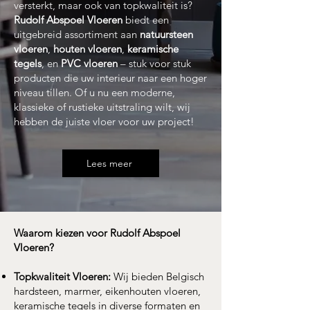
versterkt, maar ook van topkwaliteit is?
Rudolf Abspoel Vloeren
biedt een
uitgebreid assortiment aan
natuursteen
vloeren
,
houten vloeren
,
keramische
tegels
, en
PVC vloeren
– stuk voor stuk
producten die uw interieur naar een hoger
niveau tillen. Of u nu een moderne,
klassieke of rustieke uitstraling wilt, wij
hebben de juiste vloer voor uw project!
Lees meer
Waarom kiezen voor Rudolf Abspoel
Vloeren?
Topkwaliteit Vloeren:
Wij bieden Belgisch
hardsteen, marmer, eikenhouten vloeren,
keramische tegels in diverse formaten en