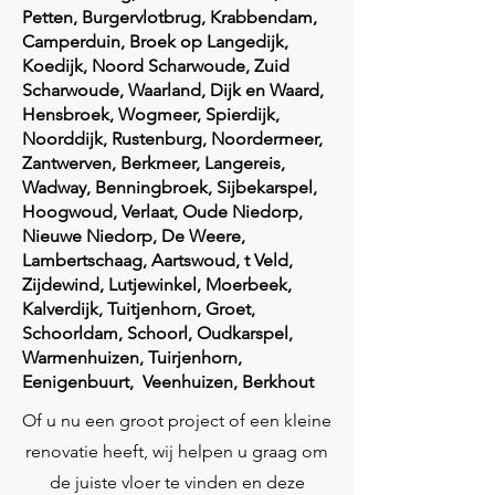
Petten, Burgervlotbrug, Krabbendam,
Camperduin, Broek op Langedijk,
Koedijk, Noord Scharwoude, Zuid
Scharwoude, Waarland, Dijk en Waard,
Hensbroek, Wogmeer, Spierdijk,
Noorddijk, Rustenburg, Noordermeer,
Zantwerven, Berkmeer, Langereis,
Wadway, Benningbroek, Sijbekarspel,
Hoogwoud, Verlaat, Oude Niedorp,
Nieuwe Niedorp, De Weere,
Lambertschaag, Aartswoud, t Veld,
Zijdewind, Lutjewinkel, Moerbeek,
Kalverdijk, Tuitjenhorn, Groet,
Schoorldam, Schoorl, Oudkarspel,
Warmenhuizen, Tuirjenhorn,
Eenigenbuurt, Veenhuizen, Berkhout
Of u nu een groot project of een kleine
renovatie heeft, wij helpen u graag om
de juiste vloer te vinden en deze