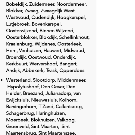
Bobeldijk, Zuidermeer, Noordermeer,
Blokker, Zwaag, Zwaagdijk West,
Westwoud, Oudendijk, Hoogkarspel,
Lutjebroek, Bovenkarspel,
Oosterwijzend, Binnen Wijzend,
Oosterblokker, Blokdijk, Schellinkhout,
Kraalenburg, Wijdenes, Oosterleek,
Hem, Venhuizen, Hauwert, Midwoud,
Broerdijk, Oostwoud, Onderdijk,
Kerkbuurt, Wervershoof, Bangert,
Andijk, Abbekerk, Twisk, Opperdoes
Westerland, Slootdorp, Middenmeer,
Hypolytushoef, Den Oever, Den
Helder, Breezand, Julianadorp, van
Ewijcksluis, Nieuwesluis, Kolhorn,
Barsingerhorn, T Zand, Callantsoog,
Schagerbrug, Haringhuizen,
Moerbeek, Blokhuizen, Valkoog,
Groenveld, Sint Maarten, Sint
Maartensbrug, Sint Maartenszee,