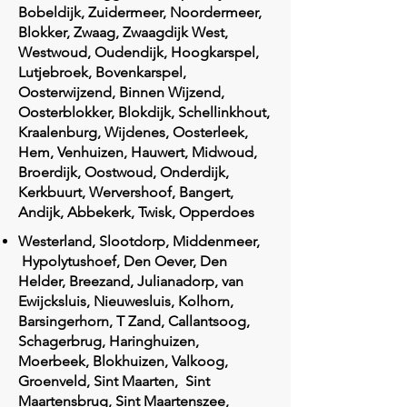
Bobeldijk, Zuidermeer, Noordermeer,
Blokker, Zwaag, Zwaagdijk West,
Westwoud, Oudendijk, Hoogkarspel,
Lutjebroek, Bovenkarspel,
Oosterwijzend, Binnen Wijzend,
Oosterblokker, Blokdijk, Schellinkhout,
Kraalenburg, Wijdenes, Oosterleek,
Hem, Venhuizen, Hauwert, Midwoud,
Broerdijk, Oostwoud, Onderdijk,
Kerkbuurt, Wervershoof, Bangert,
Andijk, Abbekerk, Twisk, Opperdoes
Westerland, Slootdorp, Middenmeer,
Hypolytushoef, Den Oever, Den
Helder, Breezand, Julianadorp, van
Ewijcksluis, Nieuwesluis, Kolhorn,
Barsingerhorn, T Zand, Callantsoog,
Schagerbrug, Haringhuizen,
Moerbeek, Blokhuizen, Valkoog,
Groenveld, Sint Maarten, Sint
Maartensbrug, Sint Maartenszee,