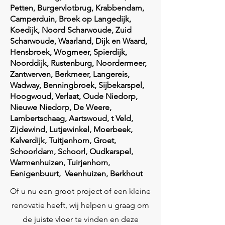
Petten, Burgervlotbrug, Krabbendam,
Camperduin, Broek op Langedijk,
Koedijk, Noord Scharwoude, Zuid
Scharwoude, Waarland, Dijk en Waard,
Hensbroek, Wogmeer, Spierdijk,
Noorddijk, Rustenburg, Noordermeer,
Zantwerven, Berkmeer, Langereis,
Wadway, Benningbroek, Sijbekarspel,
Hoogwoud, Verlaat, Oude Niedorp,
Nieuwe Niedorp, De Weere,
Lambertschaag, Aartswoud, t Veld,
Zijdewind, Lutjewinkel, Moerbeek,
Kalverdijk, Tuitjenhorn, Groet,
Schoorldam, Schoorl, Oudkarspel,
Warmenhuizen, Tuirjenhorn,
Eenigenbuurt, Veenhuizen, Berkhout
Of u nu een groot project of een kleine
renovatie heeft, wij helpen u graag om
de juiste vloer te vinden en deze