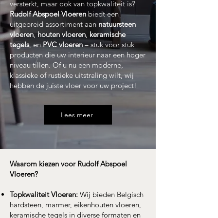
versterkt, maar ook van topkwaliteit is?
Rudolf Abspoel Vloeren
biedt een
uitgebreid assortiment aan
natuursteen
vloeren
,
houten vloeren
,
keramische
tegels
, en
PVC vloeren
– stuk voor stuk
producten die uw interieur naar een hoger
niveau tillen. Of u nu een moderne,
klassieke of rustieke uitstraling wilt, wij
hebben de juiste vloer voor uw project!
Lees meer
Waarom kiezen voor Rudolf Abspoel
Vloeren?
Topkwaliteit Vloeren:
Wij bieden Belgisch
hardsteen, marmer, eikenhouten vloeren,
keramische tegels in diverse formaten en