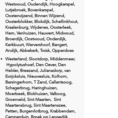
Westwoud, Oudendijk, Hoogkarspel,
Lutjebroek, Bovenkarspel,
Oosterwijzend, Binnen Wijzend,
Oosterblokker, Blokdijk, Schellinkhout,
Kraalenburg, Wijdenes, Oosterleek,
Hem, Venhuizen, Hauwert, Midwoud,
Broerdijk, Oostwoud, Onderdijk,
Kerkbuurt, Wervershoof, Bangert,
Andijk, Abbekerk, Twisk, Opperdoes
Westerland, Slootdorp, Middenmeer,
Hypolytushoef, Den Oever, Den
Helder, Breezand, Julianadorp, van
Ewijcksluis, Nieuwesluis, Kolhorn,
Barsingerhorn, T Zand, Callantsoog,
Schagerbrug, Haringhuizen,
Moerbeek, Blokhuizen, Valkoog,
Groenveld, Sint Maarten, Sint
Maartensbrug, Sint Maartenszee,
Petten, Burgervlotbrug, Krabbendam,
Camperduin, Broek op Langedijk,