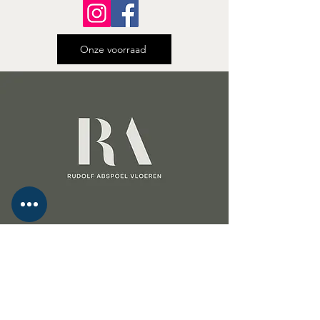
Onze voorraad
Laat uw woning stralen met een vloer
van Rudolf Abspoel Vloeren!
Bezoek onze showroom in
Hoogwoud
,
waar u onze vloeren kunt zien, voelen