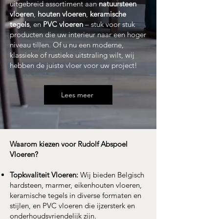
uitgebreid assortiment aan
natuursteen
vloeren
,
houten vloeren
,
keramische
tegels
, en
PVC vloeren
– stuk voor stuk
producten die uw interieur naar een hoger
niveau tillen. Of u nu een moderne,
klassieke of rustieke uitstraling wilt, wij
hebben de juiste vloer voor uw project!
Lees meer
Waarom kiezen voor Rudolf Abspoel
Vloeren?
Topkwaliteit Vloeren:
Wij bieden Belgisch
hardsteen, marmer, eikenhouten vloeren,
keramische tegels in diverse formaten en
stijlen, en PVC vloeren die ijzersterk en
onderhoudsvriendelijk zijn.