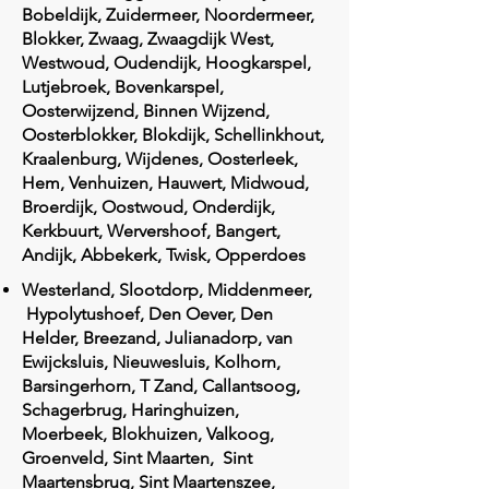
Bobeldijk, Zuidermeer, Noordermeer,
Blokker, Zwaag, Zwaagdijk West,
Westwoud, Oudendijk, Hoogkarspel,
Lutjebroek, Bovenkarspel,
Oosterwijzend, Binnen Wijzend,
Oosterblokker, Blokdijk, Schellinkhout,
Kraalenburg, Wijdenes, Oosterleek,
Hem, Venhuizen, Hauwert, Midwoud,
Broerdijk, Oostwoud, Onderdijk,
Kerkbuurt, Wervershoof, Bangert,
Andijk, Abbekerk, Twisk, Opperdoes
Westerland, Slootdorp, Middenmeer,
Hypolytushoef, Den Oever, Den
Helder, Breezand, Julianadorp, van
Ewijcksluis, Nieuwesluis, Kolhorn,
Barsingerhorn, T Zand, Callantsoog,
Schagerbrug, Haringhuizen,
Moerbeek, Blokhuizen, Valkoog,
Groenveld, Sint Maarten, Sint
Maartensbrug, Sint Maartenszee,