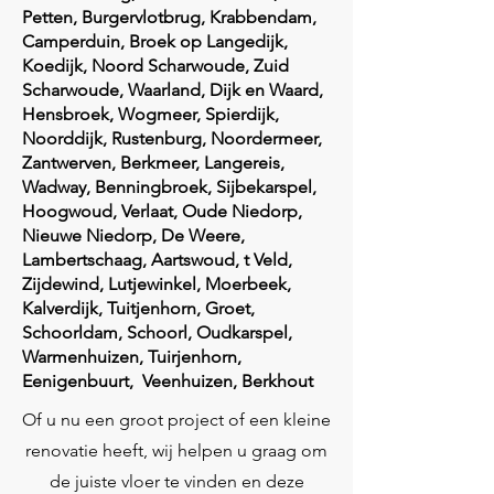
Petten, Burgervlotbrug, Krabbendam,
Camperduin, Broek op Langedijk,
Koedijk, Noord Scharwoude, Zuid
Scharwoude, Waarland, Dijk en Waard,
Hensbroek, Wogmeer, Spierdijk,
Noorddijk, Rustenburg, Noordermeer,
Zantwerven, Berkmeer, Langereis,
Wadway, Benningbroek, Sijbekarspel,
Hoogwoud, Verlaat, Oude Niedorp,
Nieuwe Niedorp, De Weere,
Lambertschaag, Aartswoud, t Veld,
Zijdewind, Lutjewinkel, Moerbeek,
Kalverdijk, Tuitjenhorn, Groet,
Schoorldam, Schoorl, Oudkarspel,
Warmenhuizen, Tuirjenhorn,
Eenigenbuurt, Veenhuizen, Berkhout
Of u nu een groot project of een kleine
renovatie heeft, wij helpen u graag om
de juiste vloer te vinden en deze