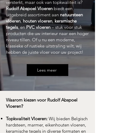
versterkt, maar ook van topkwaliteit is?
Rudolf Abspoel Vloeren
biedt een
uitgebreid assortiment aan
natuursteen
vloeren
,
houten vloeren
,
keramische
tegels
, en
PVC vloeren
– stuk voor stuk
producten die uw interieur naar een hoger
niveau tillen. Of u nu een moderne,
klassieke of rustieke uitstraling wilt, wij
hebben de juiste vloer voor uw project!
Lees meer
Waarom kiezen voor Rudolf Abspoel
Vloeren?
Topkwaliteit Vloeren:
Wij bieden Belgisch
hardsteen, marmer, eikenhouten vloeren,
keramische tegels in diverse formaten en