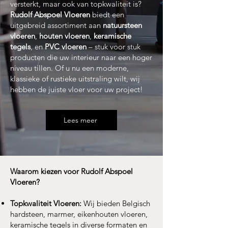
versterkt, maar ook van topkwaliteit is?
Rudolf Abspoel Vloeren
biedt een
uitgebreid assortiment aan
natuursteen
vloeren
,
houten vloeren
,
keramische
tegels
, en
PVC vloeren
– stuk voor stuk
producten die uw interieur naar een hoger
niveau tillen. Of u nu een moderne,
klassieke of rustieke uitstraling wilt, wij
hebben de juiste vloer voor uw project!
Lees meer
Waarom kiezen voor Rudolf Abspoel
Vloeren?
Topkwaliteit Vloeren:
Wij bieden Belgisch
hardsteen, marmer, eikenhouten vloeren,
keramische tegels in diverse formaten en