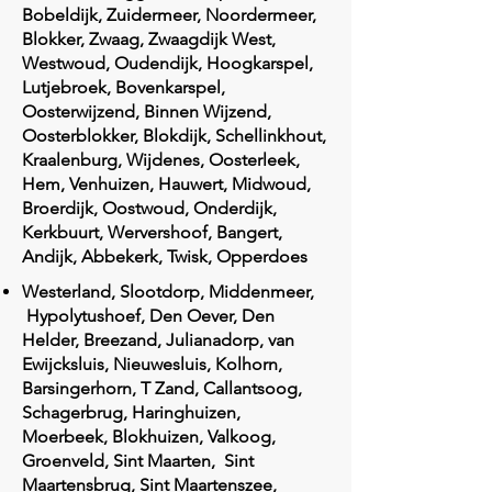
Bobeldijk, Zuidermeer, Noordermeer,
Blokker, Zwaag, Zwaagdijk West,
Westwoud, Oudendijk, Hoogkarspel,
Lutjebroek, Bovenkarspel,
Oosterwijzend, Binnen Wijzend,
Oosterblokker, Blokdijk, Schellinkhout,
Kraalenburg, Wijdenes, Oosterleek,
Hem, Venhuizen, Hauwert, Midwoud,
Broerdijk, Oostwoud, Onderdijk,
Kerkbuurt, Wervershoof, Bangert,
Andijk, Abbekerk, Twisk, Opperdoes
Westerland, Slootdorp, Middenmeer,
Hypolytushoef, Den Oever, Den
Helder, Breezand, Julianadorp, van
Ewijcksluis, Nieuwesluis, Kolhorn,
Barsingerhorn, T Zand, Callantsoog,
Schagerbrug, Haringhuizen,
Moerbeek, Blokhuizen, Valkoog,
Groenveld, Sint Maarten, Sint
Maartensbrug, Sint Maartenszee,