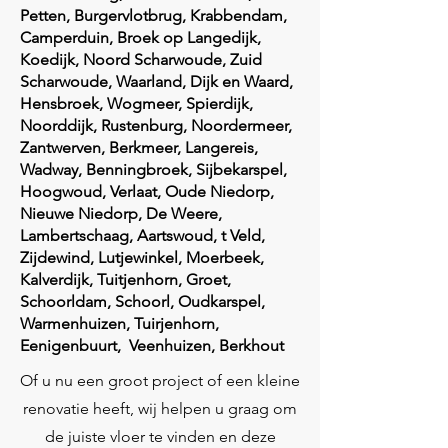
Petten, Burgervlotbrug, Krabbendam,
Camperduin, Broek op Langedijk,
Koedijk, Noord Scharwoude, Zuid
Scharwoude, Waarland, Dijk en Waard,
Hensbroek, Wogmeer, Spierdijk,
Noorddijk, Rustenburg, Noordermeer,
Zantwerven, Berkmeer, Langereis,
Wadway, Benningbroek, Sijbekarspel,
Hoogwoud, Verlaat, Oude Niedorp,
Nieuwe Niedorp, De Weere,
Lambertschaag, Aartswoud, t Veld,
Zijdewind, Lutjewinkel, Moerbeek,
Kalverdijk, Tuitjenhorn, Groet,
Schoorldam, Schoorl, Oudkarspel,
Warmenhuizen, Tuirjenhorn,
Eenigenbuurt, Veenhuizen, Berkhout
Of u nu een groot project of een kleine
renovatie heeft, wij helpen u graag om
de juiste vloer te vinden en deze