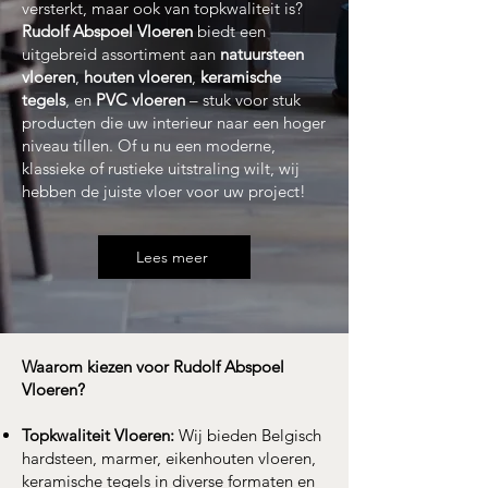
versterkt, maar ook van topkwaliteit is?
Rudolf Abspoel Vloeren
biedt een
uitgebreid assortiment aan
natuursteen
vloeren
,
houten vloeren
,
keramische
tegels
, en
PVC vloeren
– stuk voor stuk
producten die uw interieur naar een hoger
niveau tillen. Of u nu een moderne,
klassieke of rustieke uitstraling wilt, wij
hebben de juiste vloer voor uw project!
Lees meer
Waarom kiezen voor Rudolf Abspoel
Vloeren?
Topkwaliteit Vloeren:
Wij bieden Belgisch
hardsteen, marmer, eikenhouten vloeren,
keramische tegels in diverse formaten en