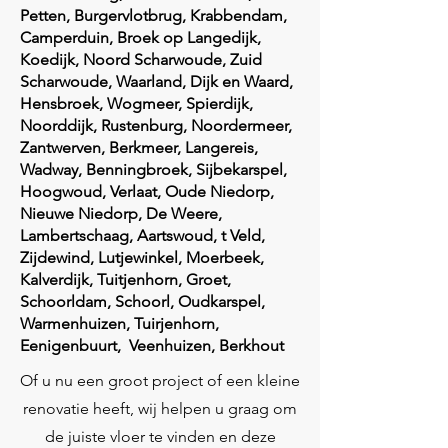
Petten, Burgervlotbrug, Krabbendam,
Camperduin, Broek op Langedijk,
Koedijk, Noord Scharwoude, Zuid
Scharwoude, Waarland, Dijk en Waard,
Hensbroek, Wogmeer, Spierdijk,
Noorddijk, Rustenburg, Noordermeer,
Zantwerven, Berkmeer, Langereis,
Wadway, Benningbroek, Sijbekarspel,
Hoogwoud, Verlaat, Oude Niedorp,
Nieuwe Niedorp, De Weere,
Lambertschaag, Aartswoud, t Veld,
Zijdewind, Lutjewinkel, Moerbeek,
Kalverdijk, Tuitjenhorn, Groet,
Schoorldam, Schoorl, Oudkarspel,
Warmenhuizen, Tuirjenhorn,
Eenigenbuurt, Veenhuizen, Berkhout
Of u nu een groot project of een kleine
renovatie heeft, wij helpen u graag om
de juiste vloer te vinden en deze