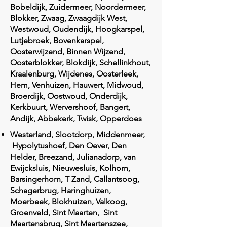
Bobeldijk, Zuidermeer, Noordermeer,
Blokker, Zwaag, Zwaagdijk West,
Westwoud, Oudendijk, Hoogkarspel,
Lutjebroek, Bovenkarspel,
Oosterwijzend, Binnen Wijzend,
Oosterblokker, Blokdijk, Schellinkhout,
Kraalenburg, Wijdenes, Oosterleek,
Hem, Venhuizen, Hauwert, Midwoud,
Broerdijk, Oostwoud, Onderdijk,
Kerkbuurt, Wervershoof, Bangert,
Andijk, Abbekerk, Twisk, Opperdoes
Westerland, Slootdorp, Middenmeer,
Hypolytushoef, Den Oever, Den
Helder, Breezand, Julianadorp, van
Ewijcksluis, Nieuwesluis, Kolhorn,
Barsingerhorn, T Zand, Callantsoog,
Schagerbrug, Haringhuizen,
Moerbeek, Blokhuizen, Valkoog,
Groenveld, Sint Maarten, Sint
Maartensbrug, Sint Maartenszee,