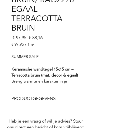
EGAAL
TERRACOTTA
BRUIN
Normale
Verkoopprijs
 € 97,95 
€ 88,16
prijs
€ 97,95
/
1m²
€ 97,95
per
SUMMER SALE
1
Vierkante
Keramische wandtegel 15x15 cm –
meter
Terracotta bruin (mat, decor & egaal)
Breng warmte en karakter in je
interieur met deze matte keramische
tegel in een rijke terracotta bruine
PRODUCTGEGEVENS
tint. De warme, aardse kleur geeft
elke ruimte een sfeervolle en
✔ Formaat: 15x15 cm
natuurlijke uitstraling en past perfect
✔ Dikte: 10 mm
binnen zowel mediterrane als
Heb je een vraag of wil je advies? Stuur
✔ Gewicht: ca. 16,89 kg per m²
moderne interieurs.
ons direct een bericht of kom vrijblijvend
✔ Kleurvariatie: V2 (lichte nuances