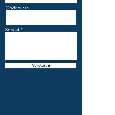
✔ Inhoud: ca. 0,45 m² per doos
Onderwerp
Varianten
✔ Egaal terracotta bruin – voor een
warm en rustig geheel
Bericht
✔ Met reliëf/werkje – voor extra
diepte en karakter
Toepassing
Deze tegel is ideaal als wandtegel en
perfect voor:
Badkamers
Versturen
Toiletten
Keukens (achterwanden)
Accentwanden
Door de combinatie van vlakke en
decoratieve tegels kun je eenvoudig
accenten aanbrengen en een ruimte
echt tot leven laten komen.
Waarom kiezen voor deze tegel?