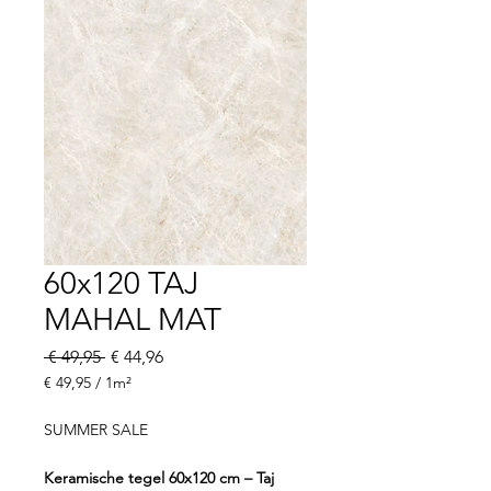
60x120 TAJ
MAHAL MAT
Normale
Verkoopprijs
 € 49,95 
€ 44,96
prijs
€ 49,95
/
1m²
€ 49,95
per
SUMMER SALE
1
Vierkante
Keramische tegel 60x120 cm – Taj
meter