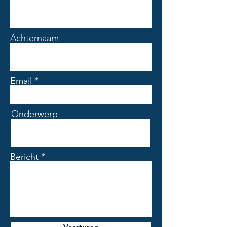
te onderscheiden is van echt
natuursteen.
Belangrijkste kenmerken
Achternaam
✔ Formaat: 60x120 cm
✔ Dikte: 9 mm
✔ Afwerking: Mat
✔ Aantal prints: 8 verschillende
Email
designs
✔ Gerectificeerd (strakke plaatsing
met minimale voegen)
Onderwerp
✔ Inhoud per doos: 1,44 m²
✔ Aantal dozen per pallet: 32
✔ Totaal per pallet: 46,08 m²
Bericht
Toepassing
Deze tegel is geschikt voor zowel
vloer als wand en ideaal voor:
Woonkamers
Badkamers
Keukens
Toiletten