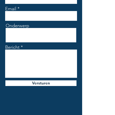
✔ Afwerking: Glans
✔ Kleurvariatie: V2 (lichte nuances
Email
voor een rustig geheel)
Toepassing
Onderwerp
Deze tegel is ideaal als wandtegel en
komt perfect tot zijn recht in:
Badkamers
Toiletten
Bericht
Keukens (achterwanden)
Luxe accentwanden in
woonruimtes
Waarom kiezen voor deze tegel?
Luxe witte onyx look met verfijnde
aders
Versturen
Glanzende afwerking voor extra
diepte en lichtreflectie
Rustig en elegant geheel door V2
variatie
Ideaal voor stijlvolle en lichte
ruimtes