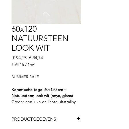
60x120
NATUURSTEEN
LOOK WIT
Normale
Verkoopprijs
 € 94,15 
€ 84,74
prijs
€ 94,15
/
1m²
€ 94,15
per
SUMMER SALE
1
Vierkante
Keramische tegel 60x120 cm –
meter
Natuursteen look wit (onyx, glans)
Creëer een luxe en lichte uitstraling
in je interieur met deze keramische
tegel in een witte onyx
PRODUCTGEGEVENS
natuursteenlook. De verfijnde aders
en zachte kleurovergangen geven de